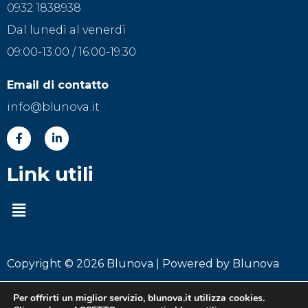
0932 1838938
Dal lunedì al venerdì
09:00-13:00 / 16:00-19:30
Email di contatto
info@blunova.it
Link utili
Copyright © 2026 Blunova | Powered by Blunova
Powered by
BS Marketing
for ON Digital Marketing
Per offrirti un miglior servizio,
blunova.
it
utilizza cookies.