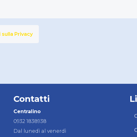
 sulla Privacy
Contatti
L
Centralino
C
0932 1838938
C
Dal lunedì al venerdì