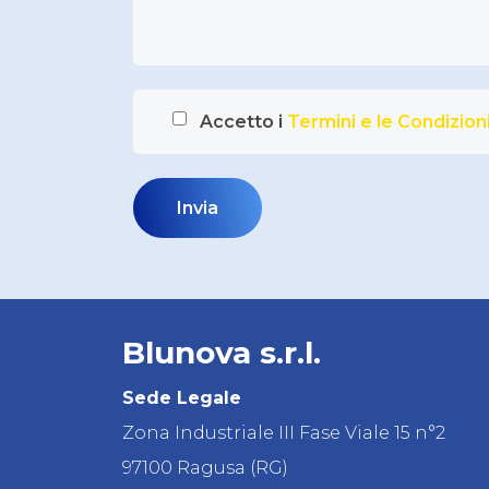
Accetto i
Termini e le Condizioni
Blunova s.r.l.
Sede Legale
Zona Industriale III Fase Viale 15 n°2
97100 Ragusa (RG)