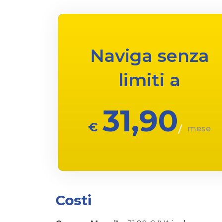
Naviga senza
limiti a
31,90
€
mese
Costi