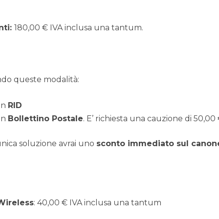
nti
:
180,00 € IVA inclusa una tantum.
ndo queste modalità:
on
RID
on
Bollettino Postale
. E’ richiesta una cauzione di 50,00 
 unica soluzione avrai uno
sconto immediato sul canone
Wireless
: 40,00 € IVA inclusa una tantum